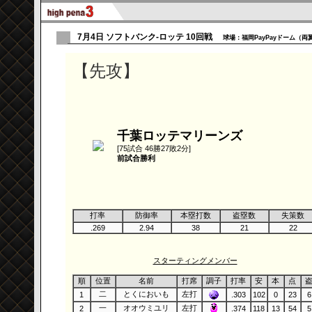
7月4日 ソフトバンク-ロッテ 10回戦
球場：福岡PayPayドーム（両翼 1
【先攻】
千葉ロッテマリーンズ
[75試合 46勝27敗2分]
前試合勝利
打率
防御率
本塁打数
盗塁数
失策数
.269
2.94
38
21
22
スターティングメンバー
順
位置
名前
打席
調子
打率
安
本
点
二
とくにおいも
左打
1
.303
102
0
23
6
一
オオウミユリ
左打
2
.374
118
13
54
5