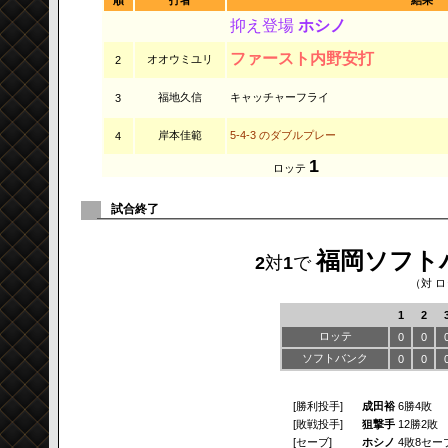
順
打者
結果
抑え登場
ホシノ
ファースト内野安打
オオウミユリ
2
福地久信
キャッチャーフライ
3
岸本佳範
5-4-3 のダブルプレー
4
1
ロッテ
試合終了
福岡ソフト
2
対
1
で
（対 ロ
1
2
ロッテ
0
0
ソフトバンク
0
0
[勝利投手]
成田裕
6勝4敗
[敗戦投手]
狙撃手
12勝2敗
[セーブ]
ホシノ
4敗8セー