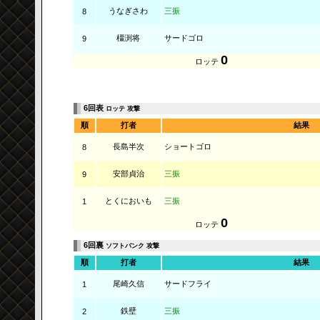
うなぎさわ
三振
8
橿渕将
サードゴロ
9
0
ロッテ
6回表
ロッテ 攻撃
順
打者
結果
長島半次
ショートゴロ
8
安部貞治
三振
9
とくにおいも
三振
1
0
ロッテ
6回裏
ソフトバンク 攻撃
順
打者
結果
尾崎久信
サードフライ
1
鉄壁
三振
2