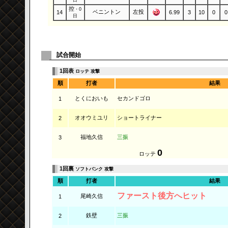
控
・0
ベニントン
左投
14
6.99
3
10
0
0
日
試合開始
1回表
ロッテ 攻撃
順
打者
結果
とくにおいも
セカンドゴロ
1
オオウミユリ
ショートライナー
2
福地久信
三振
3
0
ロッテ
1回裏
ソフトバンク 攻撃
順
打者
結果
ファースト後方へヒット
尾崎久信
1
鉄壁
三振
2