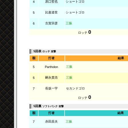
原口哲也
ショートゴロ
4
比嘉道世
ショートゴロ
5
古賀宗彦
三振
6
0
ロッテ
5回表
ロッテ 攻撃
順
打者
結果
三振
5
Partholon
嗣永貴浩
三振
6
長坂一宇
セカンドゴロ
7
0
ロッテ
5回裏
ソフトバンク 攻撃
順
打者
結果
赤田昌夫
三振
7