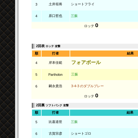
土井垣将
ショートフライ
3
原口哲也
三振
4
0
ロッテ
2回表
ロッテ 攻撃
順
打者
結果
フォアボール
岸本佳範
4
三振
5
Partholon
嗣永貴浩
3-4-3 のダブルプレー
6
0
ロッテ
2回裏
ソフトバンク 攻撃
順
打者
結果
比嘉道世
三振
5
古賀宗彦
ショートゴロ
6