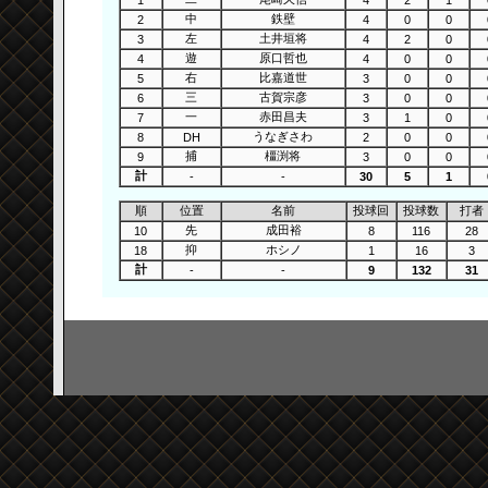
中
鉄壁
2
4
0
0
左
土井垣将
3
4
2
0
遊
原口哲也
4
4
0
0
右
比嘉道世
5
3
0
0
三
古賀宗彦
6
3
0
0
一
赤田昌夫
7
3
1
0
うなぎさわ
8
DH
2
0
0
捕
橿渕将
9
3
0
0
計
-
-
30
5
1
順
位置
名前
投球回
投球数
打者
先
成田裕
10
8
116
28
抑
ホシノ
18
1
16
3
計
-
-
9
132
31