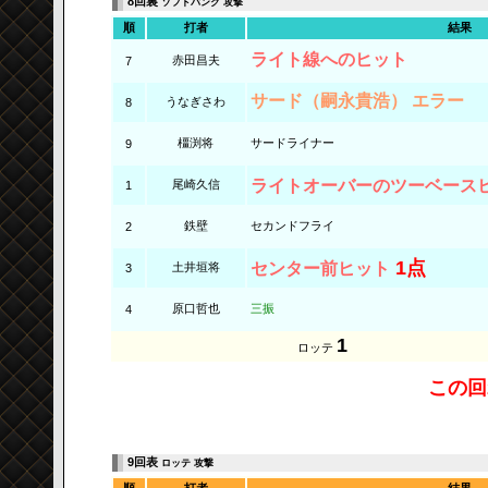
8回裏
ソフトバンク 攻撃
順
打者
結果
ライト線へのヒット
赤田昌夫
7
サード（嗣永貴浩） エラー
うなぎさわ
8
橿渕将
サードライナー
9
ライトオーバーのツーベース
尾崎久信
1
鉄壁
セカンドフライ
2
1点
センター前ヒット
土井垣将
3
原口哲也
三振
4
1
ロッテ
この回
9回表
ロッテ 攻撃