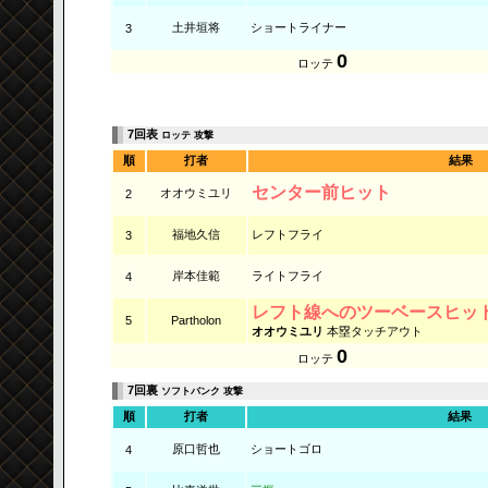
土井垣将
ショートライナー
3
0
ロッテ
7回表
ロッテ 攻撃
順
打者
結果
センター前ヒット
オオウミユリ
2
福地久信
レフトフライ
3
岸本佳範
ライトフライ
4
レフト線へのツーベースヒッ
5
Partholon
オオウミユリ
本塁タッチアウト
0
ロッテ
7回裏
ソフトバンク 攻撃
順
打者
結果
原口哲也
ショートゴロ
4