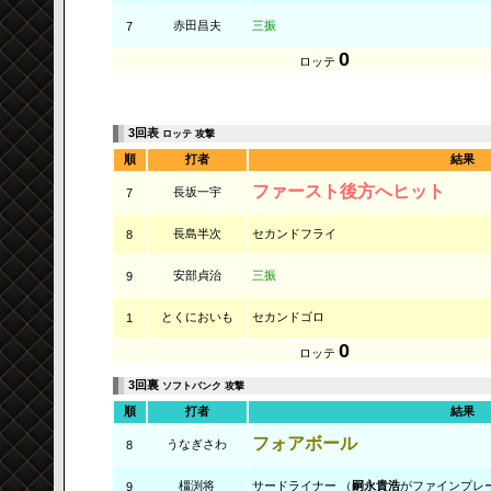
赤田昌夫
三振
7
0
ロッテ
3回表
ロッテ 攻撃
順
打者
結果
ファースト後方へヒット
長坂一宇
7
長島半次
セカンドフライ
8
安部貞治
三振
9
とくにおいも
セカンドゴロ
1
0
ロッテ
3回裏
ソフトバンク 攻撃
順
打者
結果
フォアボール
うなぎさわ
8
橿渕将
サードライナー （
嗣永貴浩
がファインプレ
9