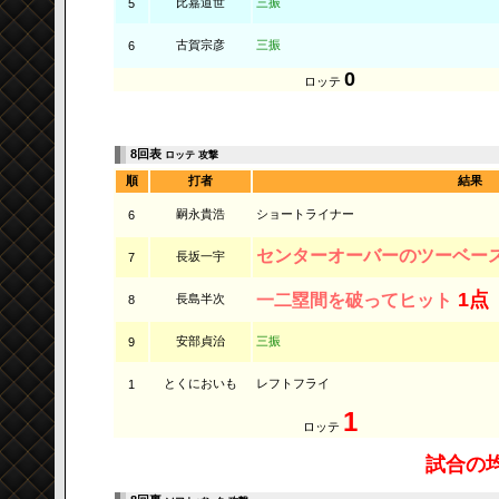
比嘉道世
三振
5
古賀宗彦
三振
6
0
ロッテ
8回表
ロッテ 攻撃
順
打者
結果
嗣永貴浩
ショートライナー
6
センターオーバーのツーベー
長坂一宇
7
1点
一二塁間を破ってヒット
長島半次
8
安部貞治
三振
9
とくにおいも
レフトフライ
1
1
ロッテ
試合の