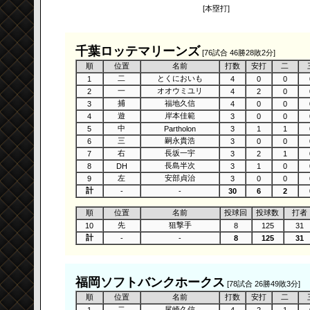
[本塁打]
千葉ロッテマリーンズ
[76試合 46勝28敗2分]
順
位置
名前
打数
安打
二
二
とくにおいも
1
4
0
0
一
オオウミユリ
2
4
2
0
捕
福地久信
3
4
0
0
遊
岸本佳範
4
3
0
0
中
5
Partholon
3
1
1
三
嗣永貴浩
6
3
0
0
右
長坂一宇
7
3
2
1
長島半次
8
DH
3
1
0
左
安部貞治
9
3
0
0
計
-
-
30
6
2
順
位置
名前
投球回
投球数
打者
先
狙撃手
10
8
125
31
計
-
-
8
125
31
福岡ソフトバンクホークス
[78試合 26勝49敗3分]
順
位置
名前
打数
安打
二
二
尾崎久信
1
4
2
1