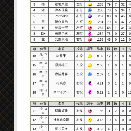
捕
福地久信
左打
3
.263
79
7
32
4
遊
岸本佳範
右打
4
.258
78
5
34
1
中
右打
5
Partholon
.267
80
8
45
0
三
嗣永貴浩
左打
6
.281
79
4
47
2
右
長坂一宇
左打
7
.234
63
1
34
3
長島半次
左打
8
DH
.254
73
0
27
0
左
安部貞治
右打
9
.168
45
0
12
0
順
位置
名前
投球
調子
防率
勝
敗
Ｈ
先
・5
狙撃手
右投
10
0.59
12
1
0
0
日
中
・6
原井雄三
左投
15
2.66
1
0
1
0
日
中
・2
森脇秀喜
左投
16
2.37
1
0
2
0
日
中
・0
松暁彦
右投
17
4.21
3
1
1
0
日
抑
・4
スパイアー
右投
18
5.12
1
2
0
1
日
順
位置
名前
投球
調子
防率
勝
敗
Ｈ
控
・4
鶴田貞雄
右投
11
1.36
11
2
0
0
日
控
・2
神田進次郎
右投
12
3.13
10
4
0
0
日
控
・1
細川晃次
右投
13
3.53
4
7
0
0
日