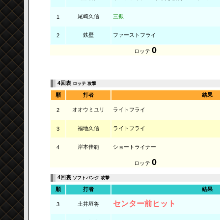
尾崎久信
三振
1
鉄壁
ファーストフライ
2
0
ロッテ
4回表
ロッテ 攻撃
順
打者
結果
オオウミユリ
ライトフライ
2
福地久信
ライトフライ
3
岸本佳範
ショートライナー
4
0
ロッテ
4回裏
ソフトバンク 攻撃
順
打者
結果
センター前ヒット
土井垣将
3