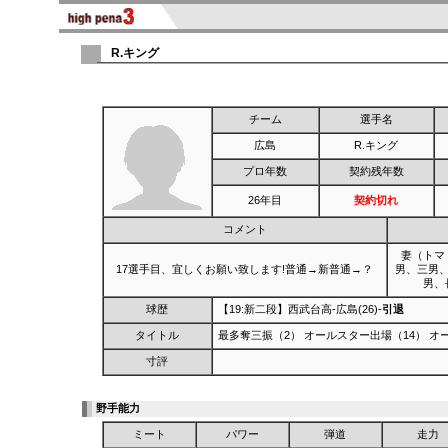
R.キング
チーム
選手名
広島
R.キング
プロ年数
契約残年数
26年目
契約切れ
コメント
妻（トマ
17選手目、宜しくお願い致します!普通→新普通→？
男、三男
男、
球歴
【19:新二段】西武台高-広島(26)-
引退
タイトル
最多奪三振（2） オールスター出場（14） オ
寸評
野手能力
ミート
パワー
弾道
走力