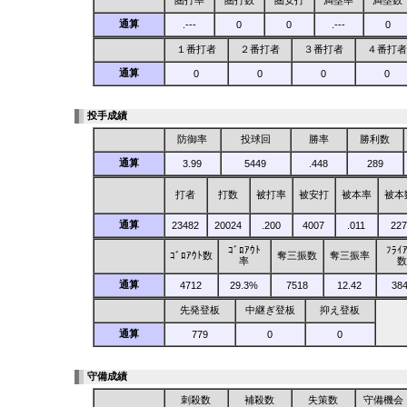
通算
.---
0
0
.---
0
１番打者
２番打者
３番打者
４番打者
通算
0
0
0
0
投手成績
防御率
投球回
勝率
勝利数
通算
3.99
5449
.448
289
打者
打数
被打率
被安打
被本率
被本
通算
23482
20024
.200
4007
.011
227
ｺﾞﾛｱｳﾄ
ﾌﾗｲ
ｺﾞﾛｱｳﾄ数
奪三振数
奪三振率
率
数
通算
4712
29.3%
7518
12.42
38
先発登板
中継ぎ登板
抑え登板
通算
779
0
0
守備成績
刺殺数
補殺数
失策数
守備機会