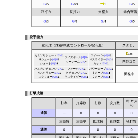
G
G
G
/5
/29
1
/5
巧打力
長打力
走塁力
総合守備
G
G
G
G
/3
/3
/4
/5
投手能力
変化球（球種/球威/コントロール/変化量）
スタミナ
D
/36
カミソリシュート
スイーパー
[G]
G
1
[G]
G
1
-
ライズボール
[G]
G
Ｈシュート
Ｈスライダー
[G]
G
1
[G]
G
1
-
内野ゴロ
ツーシーム
[G]
G
シュート
カット
[G]
G
1
[G]
G
1
バルカンチェンジ
フォーク
パワーカーブ
[G]
G
1
[G]
G
1
[G]
G
1
Ｈスクリュー
Ｈチェンジ
Ｓカーブ
[G]
G
1
[G]
G
1
[G]
G
1
開発中
スクリュー
Ｖスライダー
Ｄカーブ
[G]
G
1
[G]
G
1
[G]
G
1
打撃成績
単打数(内
打率
打席数
打数
安打数
安)
通算
.---
0
0
0
0
三振数
三振率
四球数
死球数
犠打数
通算
0
---
0
0
0
圏打率
圏打数
圏安打
満塁率
満塁数