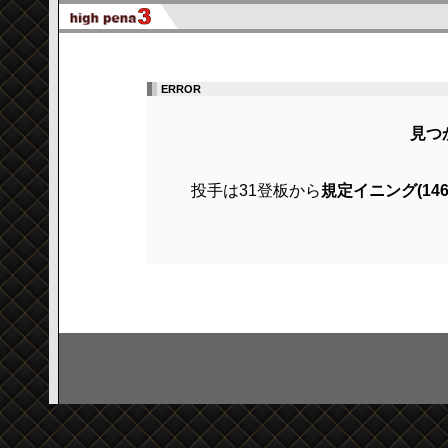
ERROR
見つ
投手は31登板から
規定イニング(14