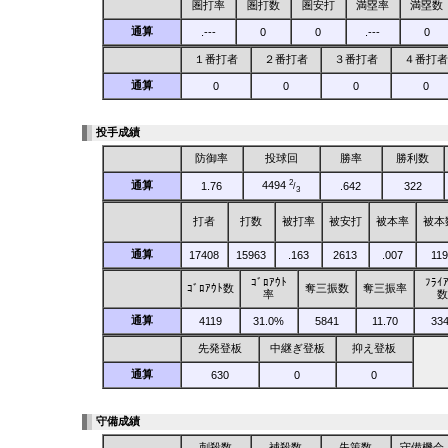
圏打率
圏打数
圏安打
満塁率
満塁数
通算
.---
0
0
.---
0
１番打者
２番打者
３番打者
４番打者
通算
0
0
0
0
投手成績
防御率
投球回
勝率
勝利数
2
通算
4494
1.76
.642
322
/
3
打者
打数
被打率
被安打
被本率
被本
通算
17408
15963
.163
2613
.007
119
ｺﾞﾛｱｳﾄ
ﾌﾗｲ
ｺﾞﾛｱｳﾄ数
奪三振数
奪三振率
率
数
通算
4119
31.0%
5841
11.70
33
先発登板
中継ぎ登板
抑え登板
通算
630
0
0
守備成績
刺殺数
補殺数
失策数
守備機会