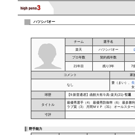
ハツシバオー
チーム
選手名
楽天
ハツシバオー
プロ年数
契約残年数
21年目
残り3年
7
コメント
家
妻（まい）、
長
なし
女
球歴
【9:新普通遅】函館大有斗高-楽天(21)-
引退
最優秀選手（4） 最優秀防御率（6） 最多勝利
タイトル
ラブ賞（3） 月間ＭＶＰ（31） オールスター
寸評
野手能力