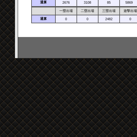
通算
2676
3108
85
5869
一塁出場
二塁出場
三塁出場
遊撃出場
通算
0
0
2482
0