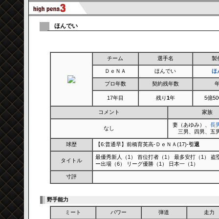
ほんでい
チーム
選手名
製
ＤｅＮＡ
ほんでい
ほ
プロ年数
契約残年数
17年目
残り
1
年
5億5
コメント
家族
妻（あゆみ）、
長
なし
三男、四男、五
球歴
【6:普通早】前橋育英高-ＤｅＮＡ(17)-
引退
最優秀新人（1） 首位打者（1） 最多安打（1） 盗
タイトル
ー出場（6） リーグ優勝（1） 日本一（1）
寸評
野手能力
ミート
パワー
弾道
走力