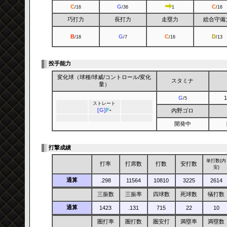
C
G
C
/16
/36
1
/16
巧打力
長打力
走塁力
総合守備
B
G
C
D
/18
/7
/16
/13
投手能力
変化球（球種/球威/コントロール/変化
スタミナ
量）
G
1
/5
ストレート
[G]
F
-
内野ゴロ
開発中
打撃成績
単打数(内
打率
打席数
打数
安打数
安)
通算
.298
11564
10810
3225
2614
三振数
三振率
四球数
死球数
犠打数
通算
1423
.131
715
22
10
圏打率
圏打数
圏安打
満塁率
満塁数