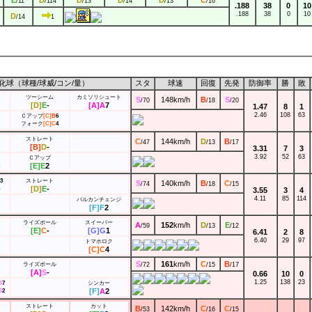
/11
/114
/13
/14
/13
/16
.188
38
0
10
.188
38
0
10
D
/14
1
化球（球種/球威/
コン
/
量
）
スタ
球速
回復
先発
防御率
勝
敗
ツーシーム
カミソリシュート
S
148km/h
B
S
/70
/18
/20
[D]
E
-
[A]
A
7
1.47
8
1
2.46
108
63
Ｃアップ
[C]
B
6
フォーク
[C]
C
4
ストレート
C
144km/h
D
B
/47
/13
/17
[B]
D
-
3.31
7
3
3.92
52
63
Ｃアップ
[E]
E
2
3
ストレート
S
140km/h
B
C
/74
/18
/15
[D]
E
-
3.55
3
4
4.11
85
114
バルカンチェンジ
[F]
F
2
ライズボール
スイーパー
A
152
km/h
D
E
/59
/13
/12
[E]
C
-
[G]
G
1
6.41
2
8
6.40
29
97
トマホロク
[C]
C
4
S
161
km/h
C
B
/72
/15
/17
ライズボール
[A]
S
-
0.66
10
0
1.25
138
23
S
7
シンカー
[F]
A
2
S
2
ストレート
カット
B
142km/h
C
C
/53
/16
/15