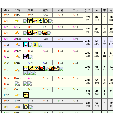
Ｍ
/
回
Ｐ
/
弾
走力
肩力
守備
エラ
打率
安
本
点
C
C
C
F
B
B
/16
/134
/15
/10
/18
/18
.321
82
0
20
.273
1185
0
334
C
/15
1
S
S
B
F
A
A
/20
/184
/18
/9
/19
/19
.378
89
9
42
.293
2644
40
790
C
/15
4
A
A
A
S
C
S
/19
/178
/19
/20
/16
/20
.246
58
3
21
.248
1447
49
547
C
/15
4
B
A
B
A
B
A
/17
/170
/17
/19
/18
/19
.252
58
3
27
.237
1671
111
777
A
/19
5
D
D
G
G
B
C
/14
/119
/6
/6
/18
/16
.299
68
7
41
.236
1128
93
535
C
/16
5
B
B
A
C
B
C
/17
/143
/19
/15
/18
/16
.301
64
4
39
.263
596
15
238
B
/18
6
C
C
D
C
C
D
/15
/122
/14
/16
/15
/14
.229
47
1
31
.222
281
2
111
F
/10
2
C
F
F
C
E
D
/15
/77
/10
/15
/12
/13
.261
57
0
22
.234
178
0
49
D
/13
3
E
D
D
D
D
C