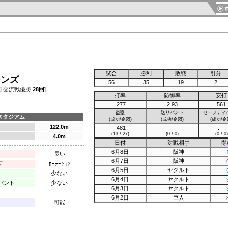
試合
勝利
敗戦
引分
ーンズ
56
35
19
2
回
交流戦優勝
28回
]
打率
防御率
安打
.277
2.93
561
盗塁
送りバント
セーフティ
スタジアム
(成功/企図)
(成功/企図)
(成功/企
122.0m
.481
.---
.---
(13 / 27)
(0 / 0)
(0 / 0)
4.0m
日付
対戦相手
得
6月8日
阪神
長い
6月7日
阪神
テ
ﾛｰﾃｰｼｮﾝ
6月5日
ヤクルト
少ない
6月4日
ヤクルト
バント
少ない
6月3日
ヤクルト
6月2日
巨人
可能