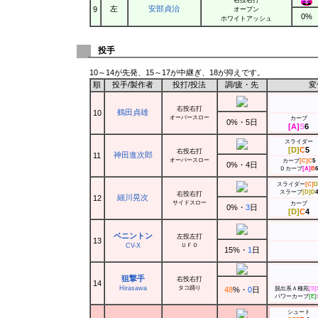
左
安部貞治
9
オープン
0%
ホワイトアッシュ
投手
10～14が先発、15～17が中継ぎ、18が抑えです。
順
投手/製作者
投打/投法
調
/
疲
・
先
変
右投右打
鶴田貞雄
10
オーバースロー
カーブ
0%・5日
[A]
S
6
スライダー
[D]
C
5
右投右打
神田進次郎
11
オーバースロー
カーブ
[C]
C
5
0%・4日
Ｄカーブ
[A]
B
6
スライダー
[C]
D
スラーブ
[D]
D
4
右投右打
細川晃次
12
サイドスロー
カーブ
0%・
3
日
[D]
C
4
ベニントン
左投左打
13
CV-X
ＵＦＯ
15%・
1
日
狙撃手
右投右打
14
Hirasawa
タコ踊り
48
%・
0
日
脱出系Ａ種苑
[S]
パワーカーブ
[E]
シュート