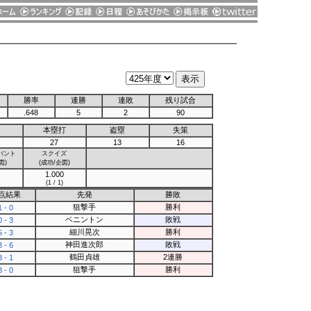
勝率
連勝
連敗
残り試合
.648
5
2
90
本塁打
盗塁
失策
27
13
16
バント
スクイズ
図)
(成功/企図)
1.000
(1 / 1)
点結果
先発
勝敗
狙撃手
勝利
1 - 0
ベニントン
敗戦
0 - 3
細川晃次
勝利
5 - 3
神田進次郎
敗戦
3 - 6
鶴田貞雄
2連勝
3 - 1
狙撃手
勝利
8 - 0