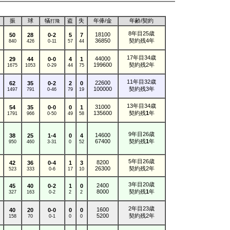
振
球
犠
盗
失
年俸/
金
年齢/
契約
打飛
8年目25歳
18100
50
28
0-2
5
7
36850
契約残4年
840
426
0-11
57
44
17年目34歳
44000
29
44
0-0
4
1
199600
契約残2年
1675
1053
0-29
44
75
11年目32歳
22600
62
35
0-2
2
0
100000
契約残3年
1497
791
0-46
79
19
13年目34歳
31000
54
35
0-0
0
1
135600
契約残
1
年
1791
966
0-50
49
58
9年目26歳
14600
38
25
1-4
0
4
67400
契約残
1
年
950
460
3-31
0
52
5年目26歳
8200
42
36
0-4
1
3
26300
契約残2年
523
333
0-6
17
10
3年目20歳
2400
45
40
0-2
1
0
8000
契約残
1
年
327
163
0-2
2
2
2年目23歳
1600
40
20
0-0
0
0
5200
契約残2年
158
70
0-1
0
0