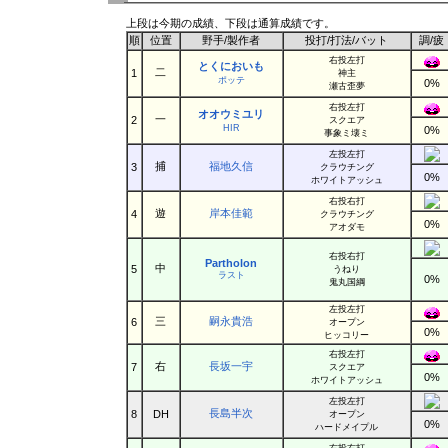
上段は今期の成績、下段は通算成績です。
順
位置
野手/製作者
投打/打法/バット
調
/
疲
右投左打
とくにおいも
二
1
神主
ポッテ
0%
瀬古歪夢
右投左打
オオウミユリ
一
2
スクエア
HIR
0%
事象ミ壊ミ
左投左打
捕
福地久信
3
クラウチング
0%
ホワイトアッシュ
右投右打
遊
岸本佳範
4
クラウチング
0%
アオダモ
右投右打
Partholon
中
5
うねり
ラスト
0%
鬼丸国綱
左投左打
三
嗣永貴浩
6
オープン
0%
ヒッコリー
右投左打
右
長坂一宇
7
スクエア
0%
ホワイトアッシュ
左投左打
長島半次
8
DH
オープン
0%
ハードメイプル
右投右打