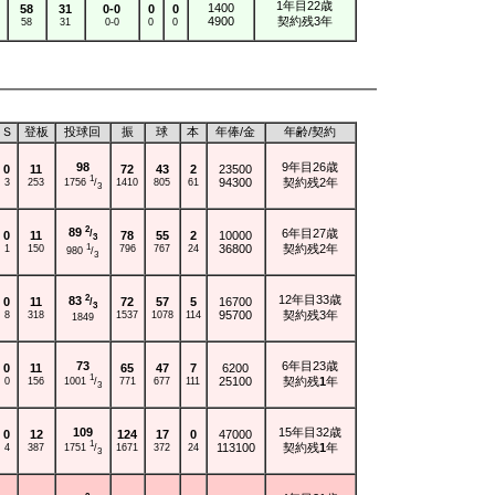
1年目22歳
1400
58
31
0-0
0
0
4900
契約残3年
58
31
0-0
0
0
Ｓ
登板
投球回
振
球
本
年俸/
金
年齢/
契約
98
9年目26歳
0
11
72
43
2
23500
1
3
253
1410
805
61
94300
契約残2年
1756
/
3
2
89
6年目27歳
/
0
11
78
55
2
10000
3
1
150
796
767
24
36800
契約残2年
1
980
/
3
2
12年目33歳
83
0
11
72
57
5
16700
/
3
8
318
1537
1078
114
95700
契約残3年
1849
73
6年目23歳
0
11
65
47
7
6200
1
0
156
771
677
111
25100
契約残
1
年
1001
/
3
109
15年目32歳
0
12
124
17
0
47000
1
4
387
1671
372
24
113100
契約残
1
年
1751
/
3