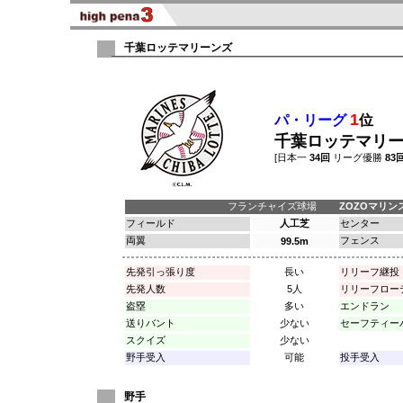
千葉ロッテマリーンズ
1
パ・リーグ
位
千葉ロッテマリ
[日本一
34回
リーグ優勝
83
フランチャイズ球場
ZOZOマリン
フィールド
人工芝
センター
両翼
フェンス
99.5m
先発引っ張り度
長い
リリーフ継投
先発人数
5人
リリーフロー
盗塁
多い
エンドラン
送りバント
少ない
セーフティー
スクイズ
少ない
野手受入
可能
投手受入
野手