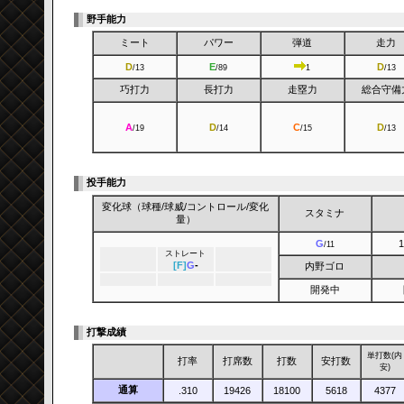
野手能力
ミート
パワー
弾道
走力
D
E
D
/13
/89
1
/13
巧打力
長打力
走塁力
総合守備
A
D
C
D
/19
/14
/15
/13
投手能力
変化球（球種/球威/コントロール/変化
スタミナ
量）
G
1
/11
ストレート
[F]
G
-
内野ゴロ
開発中
打撃成績
単打数(内
打率
打席数
打数
安打数
安)
通算
.310
19426
18100
5618
4377