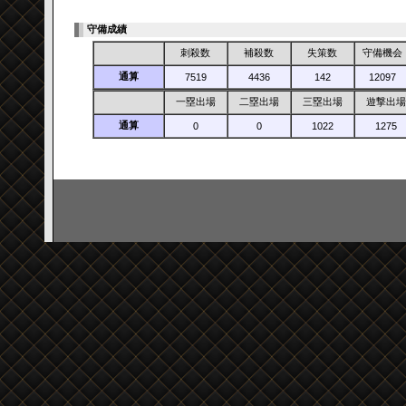
守備成績
刺殺数
補殺数
失策数
守備機会
通算
7519
4436
142
12097
一塁出場
二塁出場
三塁出場
遊撃出場
通算
0
0
1022
1275