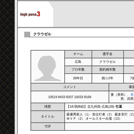
クラウゼル
チーム
選手名
広島
クラウゼル
プロ年数
契約残年数
28年目
残り2年
7
コメント
家
妻（美和）、
長
10519 8433 8207 10033 8169
男、四男
球歴
【18:弱持続】北九州高-広島(28)-
引退
最優秀新人（1） 首位打者（2） 最多安打（2
タイトル
ＭＶＰ（2） オールスター出場（13）
寸評